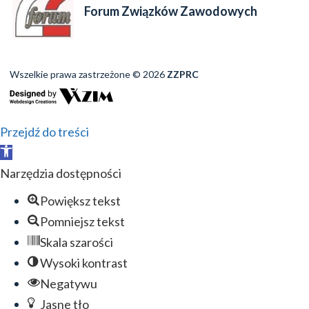
Forum Związków Zawodowych
Wszelkie prawa zastrzeżone © 2026
ZZPRC
Przejdź do treści
Otwórz
pasek
Narzędzia dostępności
narzędzi
Powiększ tekst
Pomniejsz tekst
Skala szarości
Wysoki kontrast
Negatywu
Jasne tło