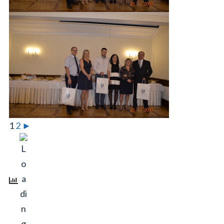
1
2
►