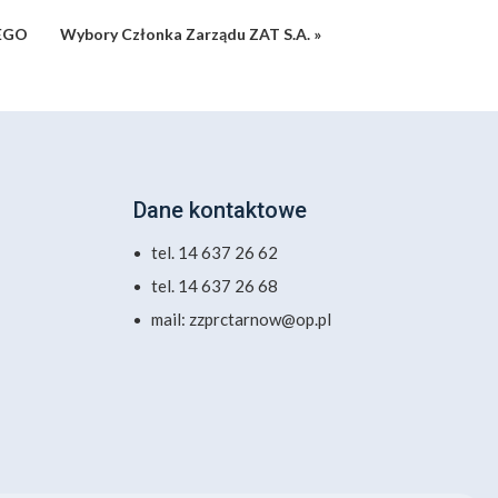
EGO
Wybory Członka Zarządu ZAT S.A. »
Dane kontaktowe
tel. 14 637 26 62
tel. 14 637 26 68
mail: zzprctarnow@op.pl