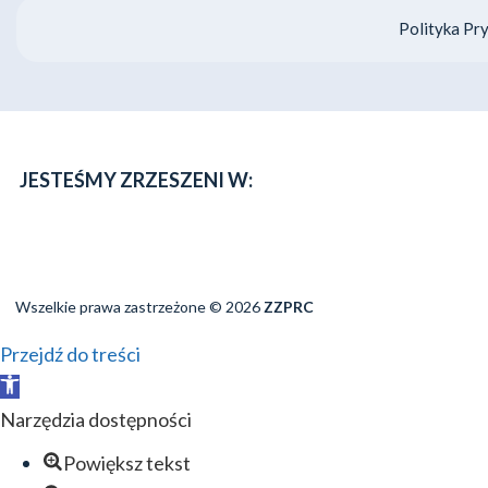
Polityka Pr
JESTEŚMY ZRZESZENI W:
Wszelkie prawa zastrzeżone © 2026
ZZPRC
Przejdź do treści
Otwórz
pasek
Narzędzia dostępności
narzędzi
Powiększ tekst