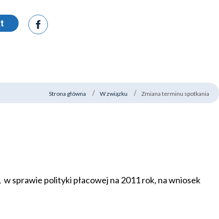
t
Strona główna
W związku
Zmiana terminu spotkania
 w sprawie polityki płacowej na 2011 rok, na wniosek