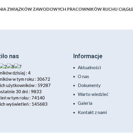
ENIA ZWIĄZKÓW ZAWODOWYCH PRACOWNIKÓW RUCHU CIĄGŁ
iło nas
Informacje
Aktualności
ików dzisiaj : 4
O nas
ików w tym roku : 30672
Dokumenty
ch użytkowników : 59287
statnie 30 dni : 9833
Warto wiedzieć
eń w tym roku : 74140
Galeria
ch wyświetleń : 145683
Kontakt z nami