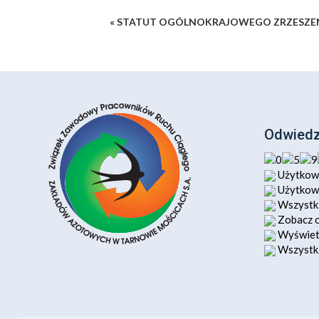
« STATUT OGÓLNOKRAJOWEGO ZRZESZ
Odwiedz
Użytkown
Użytkown
Wszystki
Zobacz o
Wyświetl
Wszystki