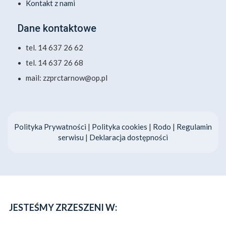
Kontakt z nami
Dane kontaktowe
tel. 14 637 26 62
tel. 14 637 26 68
mail: zzprctarnow@op.pl
Polityka Prywatności
|
Polityka cookies
|
Rodo
|
Regulamin
serwisu
|
Deklaracja dostępności
JESTEŚMY ZRZESZENI W: