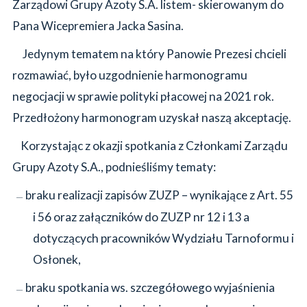
Zarządowi Grupy Azoty S.A. listem- skierowanym do
Pana Wicepremiera Jacka Sasina.
Jedynym tematem na który Panowie Prezesi chcieli
rozmawiać, było uzgodnienie harmonogramu
negocjacji w sprawie polityki płacowej na 2021 rok.
Przedłożony harmonogram uzyskał naszą akceptację.
Korzystając z okazji spotkania z Członkami Zarządu
Grupy Azoty S.A., podnieśliśmy tematy:
braku realizacji zapisów ZUZP – wynikające z Art. 55
—
i 56 oraz załączników do ZUZP nr 12 i 13 a
dotyczących pracowników Wydziału Tarnoformu i
Osłonek,
braku spotkania ws. szczegółowego wyjaśnienia
—