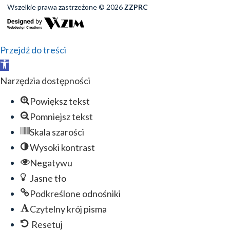
Wszelkie prawa zastrzeżone © 2026
ZZPRC
Przejdź do treści
Otwórz
pasek
Narzędzia dostępności
narzędzi
Powiększ tekst
Pomniejsz tekst
Skala szarości
Wysoki kontrast
Negatywu
Jasne tło
Podkreślone odnośniki
Czytelny krój pisma
Resetuj