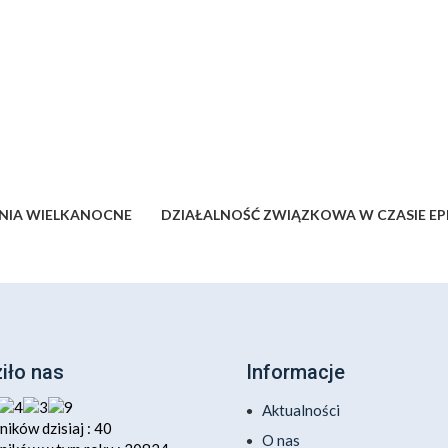
ENIA WIELKANOCNE
DZIAŁALNOŚĆ ZWIĄZKOWA W CZASIE EPI
iło nas
Informacje
Aktualności
ików dzisiaj : 40
O nas