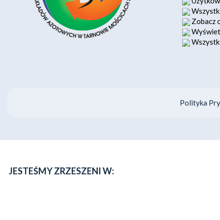
Użytkown
Wszystki
Zobacz o
Wyświetl
Wszystki
Polityka Pr
JESTEŚMY ZRZESZENI W: