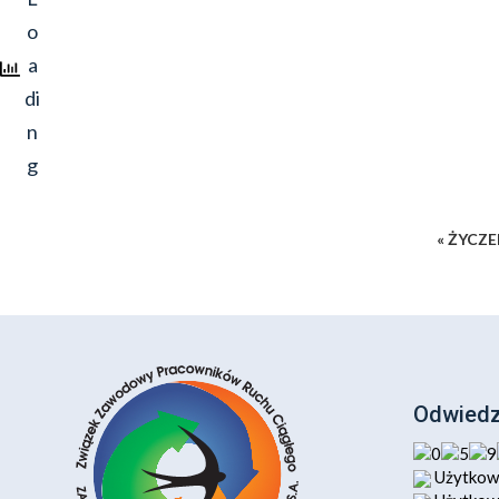
« ŻYCZ
Odwiedz
Użytkown