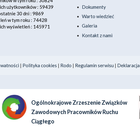
ików w tym roku : 30824
Dokumenty
ch użytkowników : 59439
statnie 30 dni : 9869
Warto wiedzieć
eń w tym roku : 74428
Galeria
ch wyświetleń : 145971
Kontakt z nami
ywatności
|
Polityka cookies
|
Rodo
|
Regulamin serwisu
|
Deklaracja
Ogólnokrajowe Zrzeszenie Związków
Zawodowych Pracowników Ruchu
Ciągłego