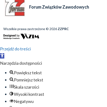
Forum Związków Zawodowych
Wszelkie prawa zastrzeżone © 2026
ZZPRC
Przejdź do treści
Otwórz
pasek
Narzędzia dostępności
narzędzi
Powiększ tekst
Pomniejsz tekst
Skala szarości
Wysoki kontrast
Negatywu