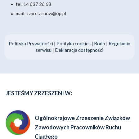
tel. 14 637 26 68
mail: zzprctarnow@op.pl
Polityka Prywatności
|
Polityka cookies
|
Rodo
|
Regulamin
serwisu
|
Deklaracja dostępności
JESTEŚMY ZRZESZENI W:
Ogólnokrajowe Zrzeszenie Związków
Zawodowych Pracowników Ruchu
Ciągłego