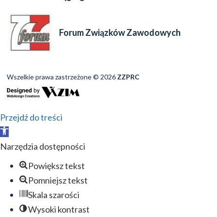
Forum Związków Zawodowych
Wszelkie prawa zastrzeżone © 2026
ZZPRC
Przejdź do treści
Otwórz
pasek
Narzędzia dostępności
narzędzi
Powiększ tekst
Pomniejsz tekst
Skala szarości
Wysoki kontrast