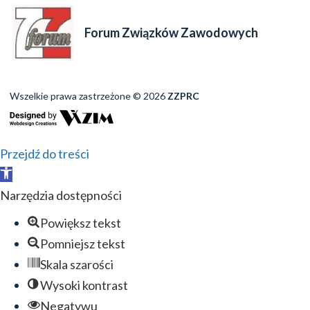
Forum Związków Zawodowych
Wszelkie prawa zastrzeżone © 2026
ZZPRC
Przejdź do treści
Otwórz
pasek
Narzędzia dostępności
narzędzi
Powiększ tekst
Pomniejsz tekst
Skala szarości
Wysoki kontrast
Negatywu